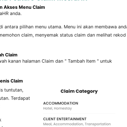
an Akses Menu Claim
aHR anda.
k di antara pilihan menu utama. Menu ini akan membawa and
memohon claim, menyemak status claim dan melihat rekod
ah Claim
awah kanan halaman Claim dan "
Tambah Item
" untuk
Jenis Claim
is tuntutan,
utan. Terdapat
:
k