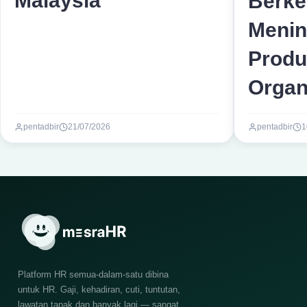
Malaysia
Berke
Menin
Produk
Organ
pentadbir
21/07/2026
pentadbir
1
Platform HR semua-dalam-satu dibina
untuk HR. Gaji, kehadiran, cuti, tuntutan,
lawatan tapak dan banyak lagi — sangat