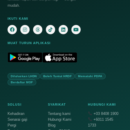
mudah.
IKUTI KAMI
MUAT TURUN APLIKASI
Diluluskan LHDN
Boleh Tuntut HRDF
Mematuhi PDPA
Berdaftar MOF
SOLUSI
SYARIKAT
HUBUNGI KAMI
Kehadiran
Tentang kami
+03 8408 1900
Senarai gaji
Hubungi Kami
+6011 1545
Pergi
Blog
1733