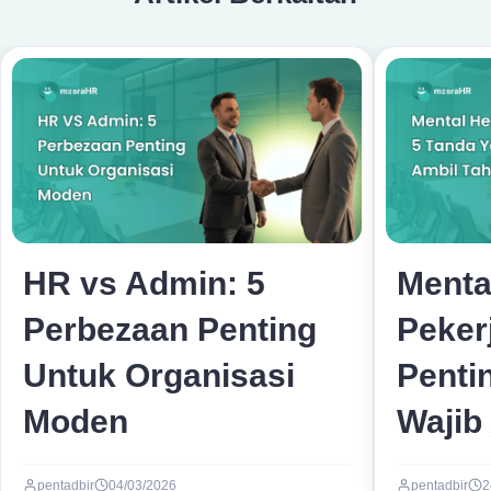
HR vs Admin: 5
Menta
Perbezaan Penting
Peker
Untuk Organisasi
Penti
Moden
Wajib
pentadbir
04/03/2026
pentadbir
2