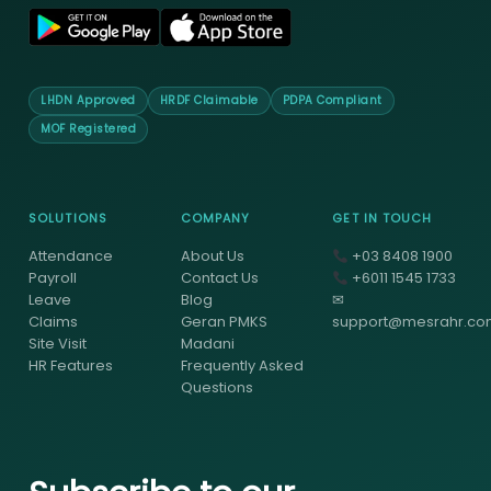
LHDN Approved
HRDF Claimable
PDPA Compliant
MOF Registered
SOLUTIONS
COMPANY
GET IN TOUCH
Attendance
About Us
+03 8408 1900
Payroll
Contact Us
+6011 1545 1733
Leave
Blog
✉
Claims
Geran PMKS
support@mesrahr.c
Site Visit
Madani
HR Features
Frequently Asked
Questions