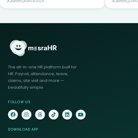
admin
04/03/2026
admin
24/0
The all-in-one HR platform built for
HR. Payroll, attendance, leave,
claims, site visit and more —
beautifully simple.
FOLLOW US
DOWNLOAD APP