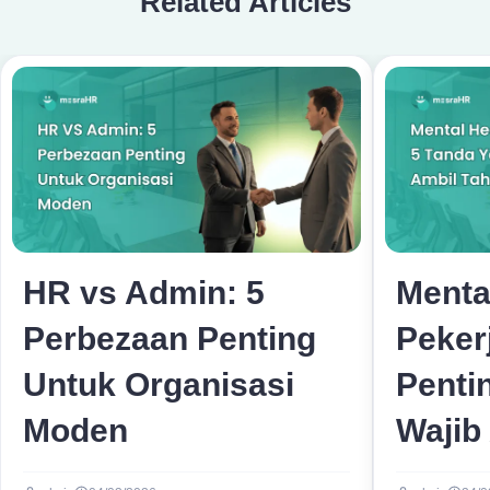
Related Articles
HR vs Admin: 5
Menta
Perbezaan Penting
Peker
Untuk Organisasi
Penti
Moden
Wajib