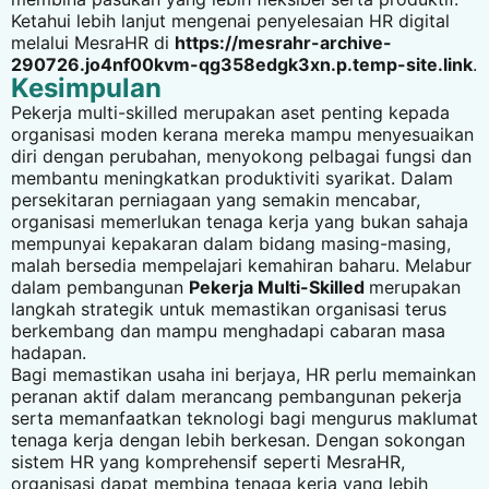
Ketahui lebih lanjut mengenai penyelesaian HR digital
melalui MesraHR di
https://mesrahr-archive-
290726.jo4nf00kvm-qg358edgk3xn.p.temp-site.link
.
Kesimpulan
Pekerja multi-skilled merupakan aset penting kepada
organisasi moden kerana mereka mampu menyesuaikan
diri dengan perubahan, menyokong pelbagai fungsi dan
membantu meningkatkan produktiviti syarikat. Dalam
persekitaran perniagaan yang semakin mencabar,
organisasi memerlukan tenaga kerja yang bukan sahaja
mempunyai kepakaran dalam bidang masing-masing,
malah bersedia mempelajari kemahiran baharu. Melabur
dalam pembangunan
Pekerja Multi-Skilled
merupakan
langkah strategik untuk memastikan organisasi terus
berkembang dan mampu menghadapi cabaran masa
hadapan.
Bagi memastikan usaha ini berjaya, HR perlu memainkan
peranan aktif dalam merancang pembangunan pekerja
serta memanfaatkan teknologi bagi mengurus maklumat
tenaga kerja dengan lebih berkesan. Dengan sokongan
sistem HR yang komprehensif seperti MesraHR,
organisasi dapat membina tenaga kerja yang lebih