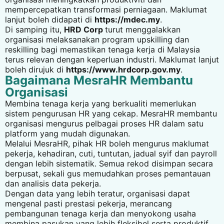
mempercepatkan transformasi perniagaan. Maklumat
lanjut boleh didapati di
https://mdec.my
.
Di samping itu,
HRD Corp
turut menggalakkan
organisasi melaksanakan program upskilling dan
reskilling bagi memastikan tenaga kerja di Malaysia
terus relevan dengan keperluan industri. Maklumat lanjut
boleh dirujuk di
https://www.hrdcorp.gov.my
.
Bagaimana MesraHR Membantu
Organisasi
Membina tenaga kerja yang berkualiti memerlukan
sistem pengurusan HR yang cekap. MesraHR membantu
organisasi mengurus pelbagai proses HR dalam satu
platform yang mudah digunakan.
Melalui MesraHR, pihak HR boleh mengurus maklumat
pekerja, kehadiran, cuti, tuntutan, jadual syif dan payroll
dengan lebih sistematik. Semua rekod disimpan secara
berpusat, sekali gus memudahkan proses pemantauan
dan analisis data pekerja.
Dengan data yang lebih teratur, organisasi dapat
mengenal pasti prestasi pekerja, merancang
pembangunan tenaga kerja dan menyokong usaha
membina pasukan yang lebih fleksibel serta produktif.