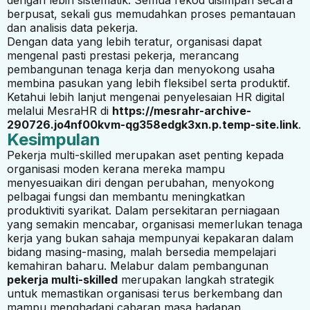
berpusat, sekali gus memudahkan proses pemantauan
dan analisis data pekerja.
Dengan data yang lebih teratur, organisasi dapat
mengenal pasti prestasi pekerja, merancang
pembangunan tenaga kerja dan menyokong usaha
membina pasukan yang lebih fleksibel serta produktif.
Ketahui lebih lanjut mengenai penyelesaian HR digital
melalui MesraHR di
https://mesrahr-archive-
290726.jo4nf00kvm-qg358edgk3xn.p.temp-site.link
.
Kesimpulan
Pekerja multi-skilled merupakan aset penting kepada
organisasi moden kerana mereka mampu
menyesuaikan diri dengan perubahan, menyokong
pelbagai fungsi dan membantu meningkatkan
produktiviti syarikat. Dalam persekitaran perniagaan
yang semakin mencabar, organisasi memerlukan tenaga
kerja yang bukan sahaja mempunyai kepakaran dalam
bidang masing-masing, malah bersedia mempelajari
kemahiran baharu. Melabur dalam pembangunan
pekerja multi-skilled
merupakan langkah strategik
untuk memastikan organisasi terus berkembang dan
mampu menghadapi cabaran masa hadapan.