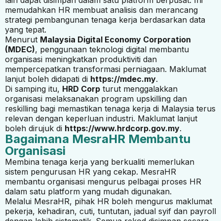
memudahkan HR membuat analisis dan merancang
strategi pembangunan tenaga kerja berdasarkan data
yang tepat.
Menurut
Malaysia Digital Economy Corporation
(MDEC)
, penggunaan teknologi digital membantu
organisasi meningkatkan produktiviti dan
mempercepatkan transformasi perniagaan. Maklumat
lanjut boleh didapati di
https://mdec.my
.
Di samping itu,
HRD Corp
turut menggalakkan
organisasi melaksanakan program upskilling dan
reskilling bagi memastikan tenaga kerja di Malaysia terus
relevan dengan keperluan industri. Maklumat lanjut
boleh dirujuk di
https://www.hrdcorp.gov.my
.
Bagaimana MesraHR Membantu
Organisasi
Membina tenaga kerja yang berkualiti memerlukan
sistem pengurusan HR yang cekap. MesraHR
membantu organisasi mengurus pelbagai proses HR
dalam satu platform yang mudah digunakan.
Melalui MesraHR, pihak HR boleh mengurus maklumat
pekerja, kehadiran, cuti, tuntutan, jadual syif dan payroll
dengan lebih sistematik. Semua rekod disimpan secara