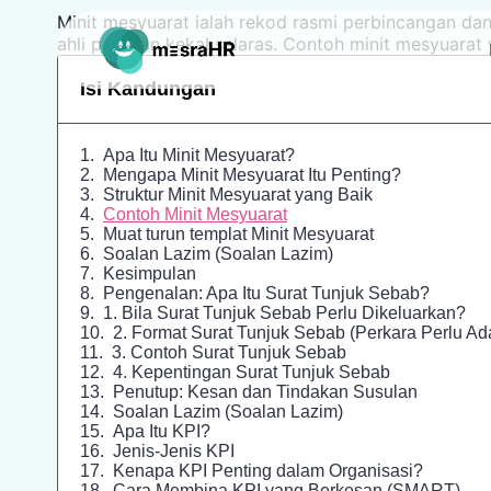
Minit mesyuarat ialah rekod rasmi perbincangan da
ahli pasukan kekal selaras. Contoh minit mesyuar
Isi Kandungan
Apa Itu Minit Mesyuarat?
Mengapa Minit Mesyuarat Itu Penting?
Struktur Minit Mesyuarat yang Baik
Contoh Minit Mesyuarat
Muat turun templat Minit Mesyuarat
Soalan Lazim (Soalan Lazim)
Kesimpulan
Pengenalan: Apa Itu Surat Tunjuk Sebab?
1. Bila Surat Tunjuk Sebab Perlu Dikeluarkan?
2. Format Surat Tunjuk Sebab (Perkara Perlu Ad
3. Contoh Surat Tunjuk Sebab
4. Kepentingan Surat Tunjuk Sebab
Penutup: Kesan dan Tindakan Susulan
Soalan Lazim (Soalan Lazim)
Apa Itu KPI?
Jenis-Jenis KPI
Kenapa KPI Penting dalam Organisasi?
Cara Membina KPI yang Berkesan (SMART)