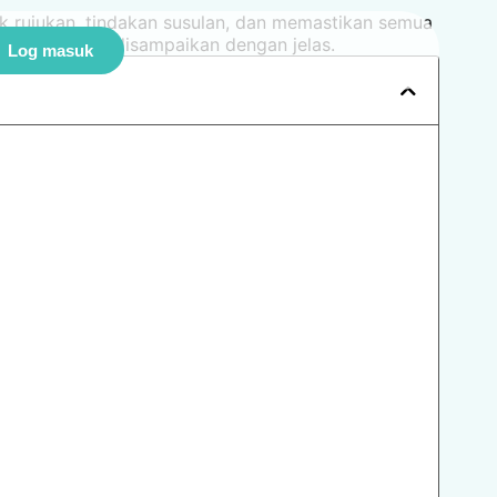
k rujukan, tindakan susulan, dan memastikan semua
an maklumat disampaikan dengan jelas.
gi
Log masuk