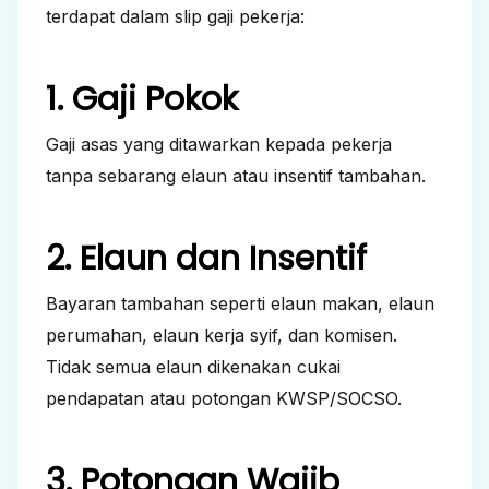
terdapat dalam slip gaji pekerja:
1. Gaji Pokok
Gaji asas yang ditawarkan kepada pekerja
tanpa sebarang elaun atau insentif tambahan.
2. Elaun dan Insentif
Bayaran tambahan seperti elaun makan, elaun
perumahan, elaun kerja syif, dan komisen.
Tidak semua elaun dikenakan cukai
pendapatan atau potongan KWSP/SOCSO.
3. Potongan Wajib