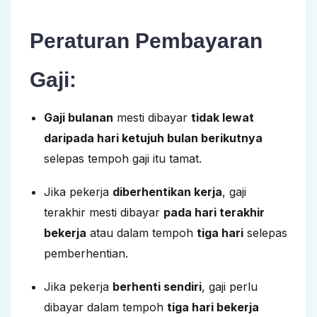
Peraturan Pembayaran
Gaji:
Gaji bulanan
mesti dibayar
tidak lewat
daripada hari ketujuh bulan berikutnya
selepas tempoh gaji itu tamat.
Jika pekerja
diberhentikan kerja
, gaji
terakhir mesti dibayar
pada hari terakhir
bekerja
atau dalam tempoh
tiga hari
selepas
pemberhentian.
Jika pekerja
berhenti sendiri
, gaji perlu
dibayar dalam tempoh
tiga hari bekerja