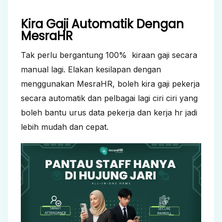
Kira Gaji Automatik Dengan
MesraHR
Tak perlu bergantung 100%
kiraan gaji secara
manual
lagi. Elakan kesilapan dengan
menggunakan MesraHR, boleh kira gaji pekerja
secara automatik dan pelbagai lagi ciri ciri yang
boleh bantu urus data pekerja dan kerja hr jadi
lebih mudah dan cepat.