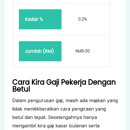
Kadar %
0.2%
Jumlah (RM)
RM6.00
Cara Kira Gaji Pekerja Dengan
Betul
Dalam pengurusan gaji, masih ada majikan yang
tidak menitikberatkan cara pengiraan yang
betul dan tepat. Sesetengahnya hanya
mengambil kira gaji kasar bulanan serta