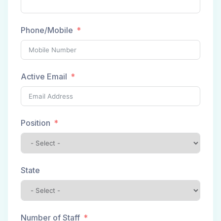
Phone/Mobile
Active Email
Position
State
Number of Staff