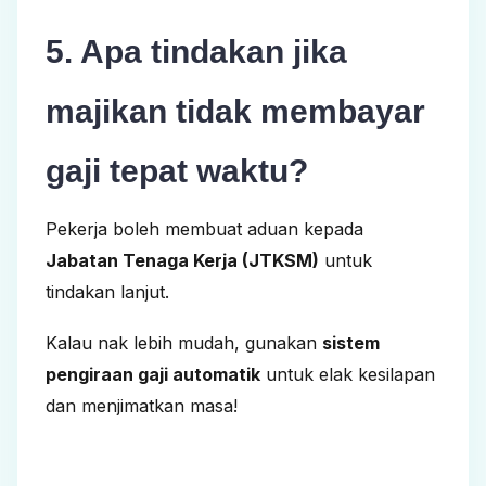
5. Apa tindakan jika
majikan tidak membayar
gaji tepat waktu?
Pekerja boleh membuat aduan kepada
Jabatan Tenaga Kerja (JTKSM)
untuk
tindakan lanjut.
Kalau nak lebih mudah, gunakan
sistem
pengiraan gaji automatik
untuk elak kesilapan
dan menjimatkan masa!