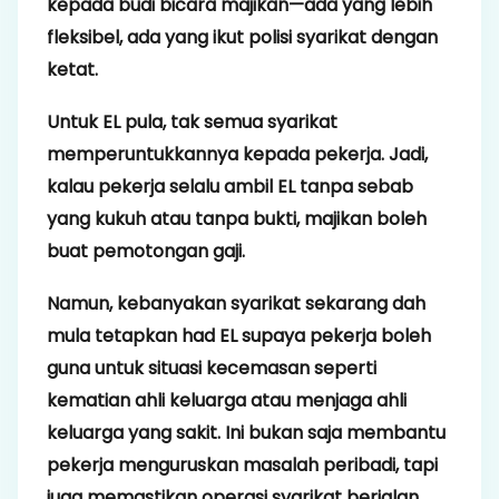
kepada budi bicara majikan—ada yang lebih
fleksibel, ada yang ikut polisi syarikat dengan
ketat.
Untuk EL pula, tak semua syarikat
memperuntukkannya kepada pekerja. Jadi,
kalau pekerja selalu ambil EL tanpa sebab
yang kukuh atau tanpa bukti, majikan boleh
buat pemotongan gaji.
Namun, kebanyakan syarikat sekarang dah
mula tetapkan had EL supaya pekerja boleh
guna untuk situasi kecemasan seperti
kematian ahli keluarga atau menjaga ahli
keluarga yang sakit. Ini bukan saja membantu
pekerja menguruskan masalah peribadi, tapi
juga memastikan operasi syarikat berjalan