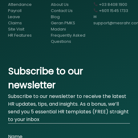
Attendance
About Us
+03 8408 1900
Payroll
Contact Us
+6011 1545 1733
Leave
Blog
✉
Claims
Geran PMKS
support@mesrahr.c
Site Visit
Madani
HR Features
Frequently Asked
Questions
Subscribe to our
newsletter
Subscribe to our newsletter to receive the latest
HR updates, tips, and insights. As a bonus, we’ll
send you 5 essential HR templates (FREE) straight
to your inbox
Name