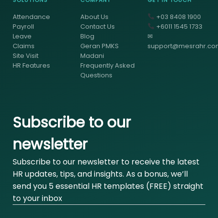
SOLUTIONS
COMPANY
GET IN TOUCH
Attendance
About Us
+03 8408 1900
Payroll
Contact Us
+6011 1545 1733
Leave
Blog
✉
Claims
Geran PMKS
support@mesrahr.c
Site Visit
Madani
HR Features
Frequently Asked
Questions
Subscribe to our
newsletter
Subscribe to our newsletter to receive the latest
HR updates, tips, and insights. As a bonus, we’ll
send you 5 essential HR templates (FREE) straight
to your inbox