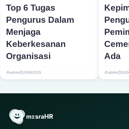
Top 6 Tugas
Kepim
Pengurus Dalam
Pengu
Menjaga
Pemi
Keberkesanan
Cemer
Organisasi
Ada
admin
20/06/2025
admin
10/0