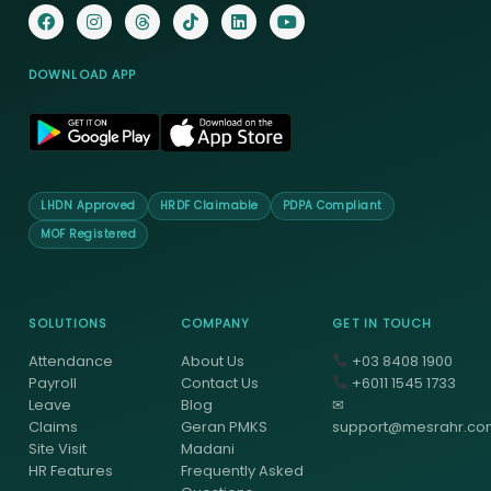
DOWNLOAD APP
LHDN Approved
HRDF Claimable
PDPA Compliant
MOF Registered
SOLUTIONS
COMPANY
GET IN TOUCH
Attendance
About Us
+03 8408 1900
Payroll
Contact Us
+6011 1545 1733
Leave
Blog
✉
Claims
Geran PMKS
support@mesrahr.c
Site Visit
Madani
HR Features
Frequently Asked