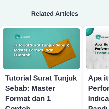
Related Articles
Tutorial Surat Tunjuk
Apa i
Sebab: Master
Perfo
Format dan 1
Indica
Contoh
Pandu