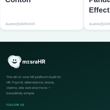
Effect
admin
28/05/2025
admin
22/0
The all-in-one HR platform built for
HR. Payroll, attendance, leave,
claims, site visit and more —
beautifully simple.
FOLLOW US